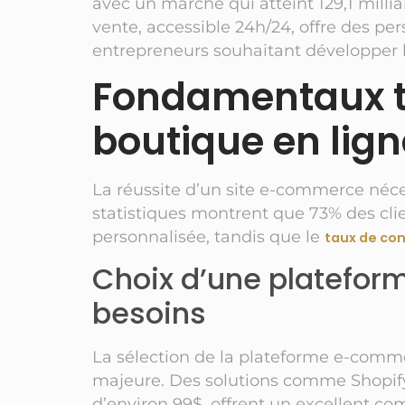
avec un marché qui atteint 129,1 milli
vente, accessible 24h/24, offre des pe
entrepreneurs souhaitant développer l
Fondamentaux t
boutique en lig
La réussite d’un site e-commerce néce
statistiques montrent que 73% des cl
personnalisée, tandis que le
taux de con
Choix d’une platefor
besoins
La sélection de la plateforme e-comme
majeure. Des solutions comme Shopif
d’environ 99$, offrent un excellent com