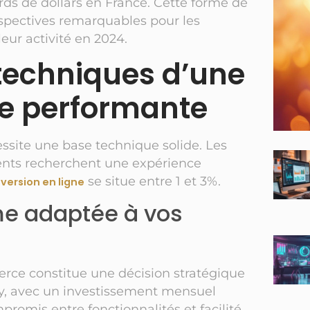
ards de dollars en France. Cette forme de
rspectives remarquables pour les
eur activité en 2024.
echniques d’une
ne performante
ssite une base technique solide. Les
ients recherchent une expérience
se situe entre 1 et 3%.
version en ligne
me adaptée à vos
rce constitue une décision stratégique
y, avec un investissement mensuel
promis entre fonctionnalités et facilité