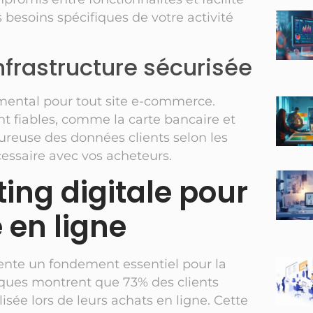
s besoins spécifiques de votre activité
nfrastructure sécurisée
amental pour tout site e-commerce.
nt fiables, comme la carte bancaire et
ureuse des données clients selon les
essaire avec vos acheteurs.
ing digitale pour
en ligne
sente un fondement essentiel pour la
iques montrent que 73% des clients
ée lors de leurs achats en ligne. Cette