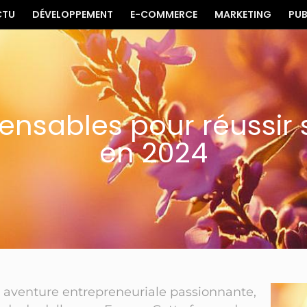
CTU
DÉVELOPPEMENT
E-COMMERCE
MARKETING
PUB
pensables pour réuss
en 2024
aventure entrepreneuriale passionnante,