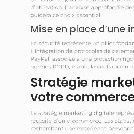
d’utilisation. L’analyse approfondie de
guidera ce choix essentiel.
Mise en place d’une i
La sécurité représente un pilier fond
L’intégration de protocoles de paieme
PayPal, associée à une protection rigo
normes RGPD, établit la confiance néc
Stratégie market
votre commerce 
La stratégie marketing digitale repré
réussite d’un e-commerce. Les statist
recherchent une expérience personnalis