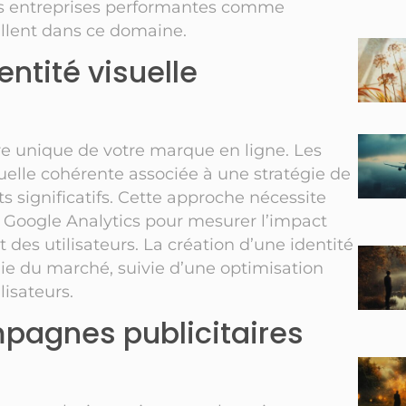
des entreprises performantes comme
llent dans ce domaine.
ntité visuelle
ture unique de votre marque en ligne. Les
uelle cohérente associée à une stratégie de
s significatifs. Cette approche nécessite
me Google Analytics pour mesurer l’impact
des utilisateurs. La création d’une identité
ie du marché, suivie d’une optimisation
lisateurs.
pagnes publicitaires